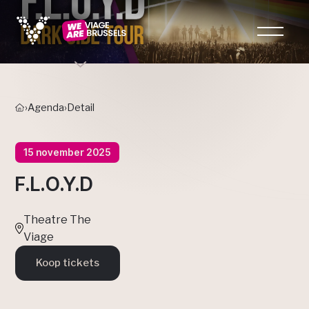
›
Agenda
›
Detail
15 november 2025
F.L.O.Y.D
Theatre The
Viage
Koop tickets