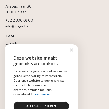
Anspachlaan 30
1000 Brussel
+32 2 300 01 00
info@viage.be
Taal
English
×
Français
Nederlands
Deze website maakt
ENGLISH
gebruik van cookies.
Legal
NEDERLANDS
Deze website gebruikt cookies om uw
Privacybeleid
gebruikerservaring te verbeteren.
Cookiebeleid
FRANÇAIS
Door onze website te gebruiken, stemt
Lidmaatschapsovereenkomst
u in met alle cookies in
Gedragscode
overeenstemming met ons
Cookiebeleid.
Lees verder
Gedragscode voor leveranciers
Verantwoord spelen
ALLES ACCEPTEREN