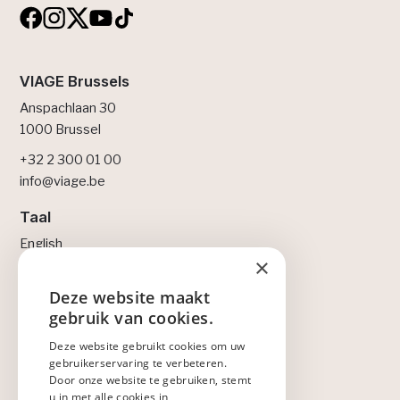
VIAGE Brussels
Anspachlaan 30
1000 Brussel
+32 2 300 01 00
info@viage.be
Taal
English
×
Français
Nederlands
Deze website maakt
ENGLISH
gebruik van cookies.
Legal
NEDERLANDS
Deze website gebruikt cookies om uw
Privacybeleid
gebruikerservaring te verbeteren.
Cookiebeleid
FRANÇAIS
Door onze website te gebruiken, stemt
Lidmaatschapsovereenkomst
u in met alle cookies in