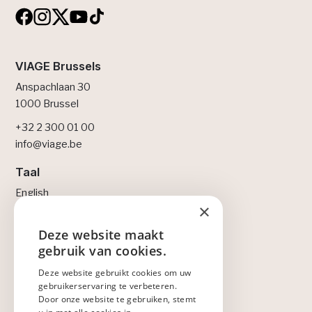
VIAGE Brussels
Anspachlaan 30
1000 Brussel
+32 2 300 01 00
info@viage.be
Taal
English
×
Français
Nederlands
Deze website maakt
ENGLISH
gebruik van cookies.
Legal
NEDERLANDS
Deze website gebruikt cookies om uw
Privacybeleid
gebruikerservaring te verbeteren.
Cookiebeleid
FRANÇAIS
Door onze website te gebruiken, stemt
Lidmaatschapsovereenkomst