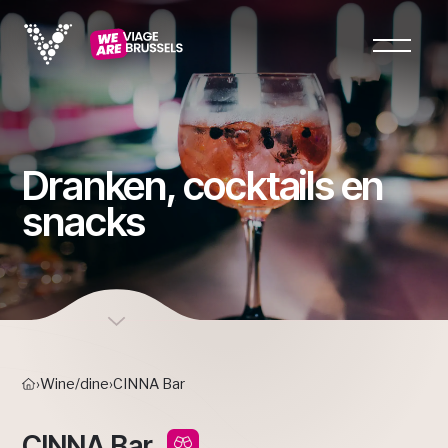
Dranken, cocktails en
snacks
›
Wine/dine
›
CINNA Bar
CINNA Bar