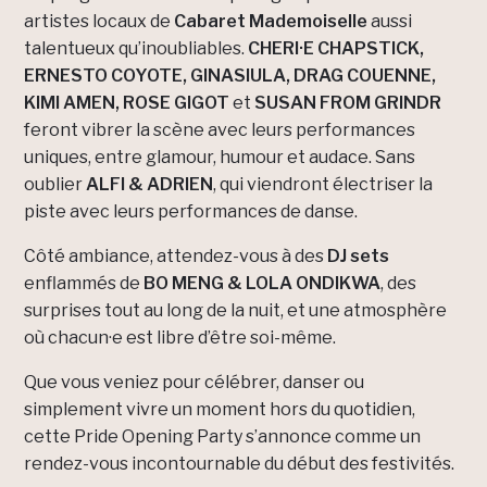
artistes locaux de
Cabaret Mademoiselle
aussi
talentueux qu’inoubliables.
CHERI·E CHAPSTICK,
ERNESTO COYOTE, GINASIULA, DRAG COUENNE,
KIMI AMEN, ROSE GIGOT
et
SUSAN FROM GRINDR
feront vibrer la scène avec leurs performances
uniques, entre glamour, humour et audace. Sans
oublier
ALFI & ADRIEN
, qui viendront électriser la
piste avec leurs performances de danse.
Côté ambiance, attendez-vous à des
DJ sets
enflammés de
BO MENG & LOLA ONDIKWA
, des
surprises tout au long de la nuit, et une atmosphère
où chacun·e est libre d’être soi-même.
Que vous veniez pour célébrer, danser ou
simplement vivre un moment hors du quotidien,
cette Pride Opening Party s’annonce comme un
rendez-vous incontournable du début des festivités.