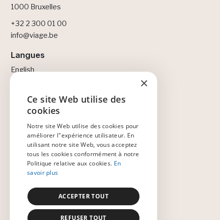
1000 Bruxelles
+32 2 300 01 00
info@viage.be
Langues
English
×
Français
Nederlands
Ce site Web utilise des
ENGLISH
cookies
Légal
NEDERLANDS
Notre site Web utilise des cookies pour
Politique de confidentialité
améliorer l"expérience utilisateur. En
Politique de cookies
FRANÇAIS
utilisant notre site Web, vous acceptez
Accord d'adhésion
tous les cookies conformément à notre
Code de conduite
Politique relative aux cookies.
En
savoir plus
Code de conduite des fournisseurs
Jeu responsable
ACCEPTER TOUT
REFUSER TOUT