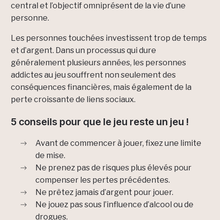
central et l’objectif omniprésent de la vie d’une
personne.
Les personnes touchées investissent trop de temps
et d’argent. Dans un processus qui dure
généralement plusieurs années, les personnes
addictes au jeu souffrent non seulement des
conséquences financières, mais également de la
perte croissante de liens sociaux.
5 conseils pour que le jeu reste un jeu !
Avant de commencer à jouer, fixez une limite
de mise.
Ne prenez pas de risques plus élevés pour
compenser les pertes précédentes.
Ne prêtez jamais d’argent pour jouer.
Ne jouez pas sous l’influence d’alcool ou de
drogues.