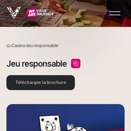
›
Casino
›
Jeu responsable
Jeu responsable
Télécharger la brochure