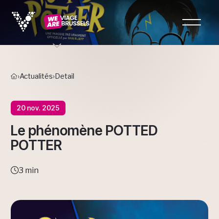
›
Actualités
›
Detail
20 nov. 2025
Le phénomène POTTED
POTTER
3 min